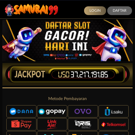
LOGIN
DAFTAR
Metode Pembayaran