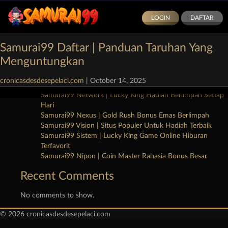
LOGIN
DAFTAR
Demo Slot Pragmatic Play
Samurai99 Network | Lucky King Hadiah
Samurai99 Nexus | Gold Rush Bonus Emas
Samurai99 Vision | Situs Populer Untuk
Samurai99 Sistem | Lucky King Game Online
Samurai99 Nipon | Coin Master Rahasia
Samurai99 Slot Paling Populer | potensi
Samurai99 Bingo | Situs Platform
Samurai99 Slot Paling Menguntungkan |
Samurai99 Monster | Lotto Promo Terupdate
Samurai99 Kasino | daftar game slot
Samurai99 Livechat | update optimal tren
Samurai99 Official | rahasia sederhana main
Samurai99 Infinity | Toto Platform Game
Samurai99 Togel | pilihan cerdas platform
Samurai99 Jackpot | rekomendasi stabil
Samurai99 Infinity | Coin Situs Game Pilihan
Samurai99 Microgaming | peluang aman
Samurai99 Pgsoft | rekomendasi unggulan
Samurai99 Pulsa | desain permainan
Samurai99 Deposit | strategi unggulan
Samurai99 Xtra | Situs Terpercaya Resmi
Samurai99 Slot RTP Tinggi | update
Samurai99 Pragmatic | metode tetapkan
Samurai99 Nova | Strategi Main Tembak Ikan
Samurai99 Prime | Tips Atur Kombinasi Toto
Samurai99 Slot Deposit Cepat | info jalur
Samurai99 Slot Tanpa Potongan | rute
Samurai99 Slot Tanpa Rekening | tips legal
Samurai99 Slot Deposit Dana | tips elite
Samurai99 Daftar Slot Cepat | jangan
Samurai99 Slot Gampang Daftar | peluang
Samurai99 Slot Tanpa Ribet | strategi cuan
Samurai99 Slot Online Terbaru | nikmati
Samurai99 Download Slot | strategi ampuh
Samurai99 Link Slot | strategi hebat bermain
Samurai99 Agoda | Game Seru Mudah
Samurai99 Daftar Slot | strategi main mudah
Samurai99 Alternatif | Peluang Taruhan
Samurai99 Login | Kunci Keberhasilan Dalam
Samurai99 Daftar | Panduan Taruhan Yang
Search
Search
Berlimpah Setiap Hari
Berlimpah
Hadiah Terbaik
Hiburan Terfavorit
Bonus Besar
besar siap meledak
Profesional Modern
jackpot makin menjanjikan
Online
terpercaya
permainan slot
slot terpercaya
Populer
digital terbaru
dunia modern
hasil konsisten
dunia permainan online
berorientasi efisiensi
tingkatkan hasil signifikan
Rejeki Konsisten
permainan online aman
arah pola unggulan
Tanpa Ribet
Andal
hiburan terupdate
terpercaya hiburan online
hasil maksimal
profit stabil
lewatkan jackpot malam
besar tiap spin
pemain malam
kemenangan setiap hari
capai hasil
permainan malam
Dimenangkan
tanpa kekalahan
Keuntungan Besar
Taruhan Online
Menguntungkan
cronicasdesdesepelaci.com
|
January 24, 2026
Recent Posts
cronicasdesdesepelaci.com
cronicasdesdesepelaci.com
cronicasdesdesepelaci.com
cronicasdesdesepelaci.com
cronicasdesdesepelaci.com
cronicasdesdesepelaci.com
cronicasdesdesepelaci.com
cronicasdesdesepelaci.com
cronicasdesdesepelaci.com
cronicasdesdesepelaci.com
cronicasdesdesepelaci.com
cronicasdesdesepelaci.com
cronicasdesdesepelaci.com
cronicasdesdesepelaci.com
cronicasdesdesepelaci.com
cronicasdesdesepelaci.com
cronicasdesdesepelaci.com
cronicasdesdesepelaci.com
cronicasdesdesepelaci.com
cronicasdesdesepelaci.com
cronicasdesdesepelaci.com
cronicasdesdesepelaci.com
cronicasdesdesepelaci.com
cronicasdesdesepelaci.com
cronicasdesdesepelaci.com
cronicasdesdesepelaci.com
cronicasdesdesepelaci.com
cronicasdesdesepelaci.com
cronicasdesdesepelaci.com
cronicasdesdesepelaci.com
cronicasdesdesepelaci.com
cronicasdesdesepelaci.com
cronicasdesdesepelaci.com
cronicasdesdesepelaci.com
cronicasdesdesepelaci.com
cronicasdesdesepelaci.com
cronicasdesdesepelaci.com
cronicasdesdesepelaci.com
cronicasdesdesepelaci.com
|
|
|
|
|
|
|
|
|
|
|
|
|
|
|
|
|
|
|
|
|
|
|
|
|
|
|
|
|
|
|
|
|
|
|
|
|
|
|
August 5, 2026
July 2, 2026
June 19, 2026
June 4, 2026
March 31, 2026
March 4, 2026
March 2, 2026
February 26, 2026
February 23, 2026
February 21, 2026
February 14, 2026
February 10, 2026
February 6, 2026
February 2, 2026
January 28, 2026
January 19, 2026
January 15, 2026
January 12, 2026
January 7, 2026
January 3, 2026
December 30, 2025
December 26, 2025
December 22, 2025
December 17, 2025
December 6, 2025
November 30, 2025
November 25, 2025
November 21, 2025
November 16, 2025
November 12, 2025
November 7, 2025
November 3, 2025
October 31, 2025
October 26, 2025
October 21, 2025
October 16, 2025
October 14, 2025
October 14, 2025
October 14, 2025
Samurai99 Network | Lucky King Hadiah Berlimpah Setiap
Hari
Samurai99 Nexus | Gold Rush Bonus Emas Berlimpah
Samurai99 Vision | Situs Populer Untuk Hadiah Terbaik
Samurai99 Sistem | Lucky King Game Online Hiburan
Terfavorit
Samurai99 Nipon | Coin Master Rahasia Bonus Besar
Recent Comments
No comments to show.
© 2026 cronicasdesdesepelaci.com